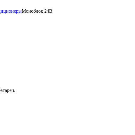
диционеры
Моноблок 24В
атареи.