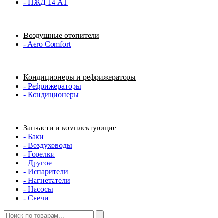
- ПЖД 14 АТ
Воздушные отопители
- Aero Comfort
Кондиционеры и рефрижераторы
- Рефрижераторы
- Кондиционеры
Запчасти и комплектующие
- Баки
- Воздуховоды
- Горелки
- Другое
- Испарители
- Нагнетатели
- Насосы
- Свечи