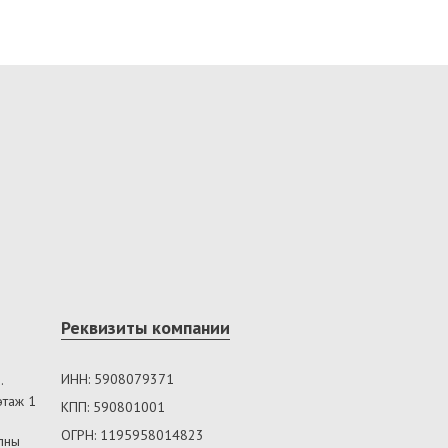
Реквизиты компании
ИНН: 5908079371
.
этаж 1
КПП: 590801001
ОГРН: 1195958014823
лны