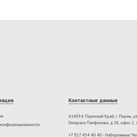
мация
Контактные данные
ии
614034, Пермский Край, г. Пермь, ул
Генерала Панфилова, д.18, офис 2, 
 конфиденциальности
+7 927 434 40 40
- Набережные Че